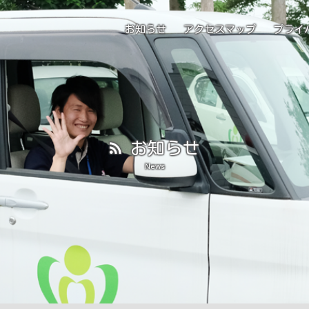
お知らせ
アクセスマップ
プライ
2025/12/8
― 患者様・ご面会の皆様へ ―
お知らせ
面会再開のお知らせ
News
2025/8/18
― 患者様・ご面会の皆様へ ―
面会人数緩和についてのお知らせ
2025/3/31
― 患者様・ご面会の皆様へ ―
面会中止のお知らせ