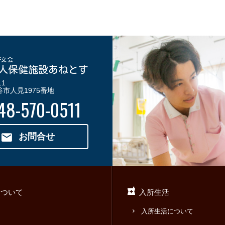
好文会
人保健施設あねとす
11
市人見1975番地
48-570-0511
お問合せ
について
入所生活
入所生活について