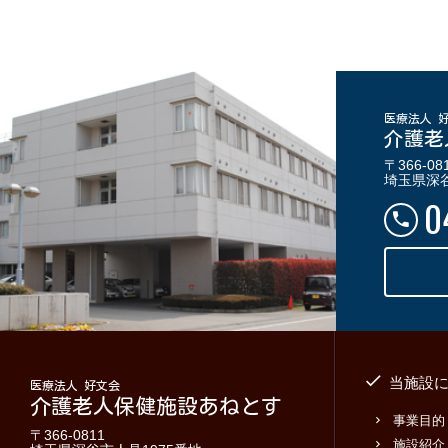
医療法人 
介護老
〒366-08
埼玉県深谷
0
当施設
医療法人 好文会
介護老人保健施設あねとす
事業目的
〒366-0811
施設紹介